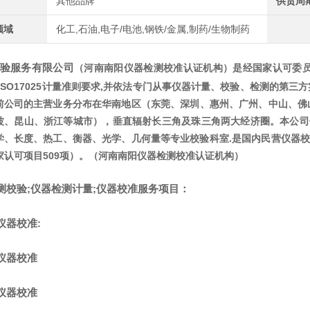
其他品牌
供货周
领域
化工,石油,电子/电池,钢铁/金属,制药/生物制药
验服务有限公司
（
河南南阳仪器检测校准认证机构
）是经国家认可委员会(
通过ISO17025计量准则要求,并依法专门从事仪器计量、校验、检测的
前公司的主营业务分布在华南地区（东莞、深圳、惠州、广州、中山、佛
波、昆山、浙江等城市），垂直辐射长三角及珠三角两大经济圈。本公司
学、长度、热工、衡器、光学、几何量等专业校验科室.是国内民营仪器
家认可项目509项）。（
河南南阳仪器检测校准认证机构
）
测校验;仪器检测计量;仪器校准服务项目：
仪器校准:
仪器校准
仪器校准