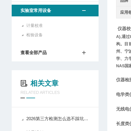
品牌
实验室常用设备
应用
计量校准
仪器校
检验设备
A),
构。目
州、宁
查看全部产品
学、力
NAS国
仪器检
相关文章
RELATED ARTICLES
电学类
无线电
2026第三方检测怎么选不踩坑？5步“避坑”选购指南（含华盛检测实测）
长度类