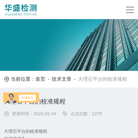
当前位置：
首页
-
技术文章
-
大理石平台的校准规程
大理石平台的校准规程
更新时间：2025-02-04
点击次数：2279
大理石平台的校准规程