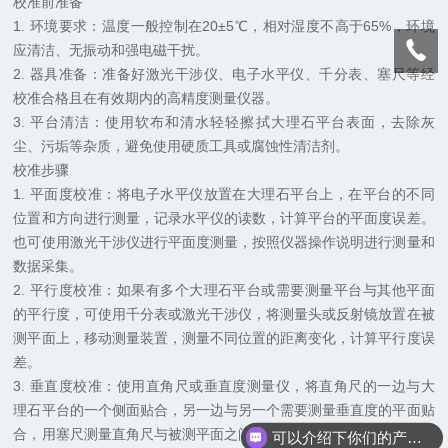
校准前准备
1. 环境要求：温度一般控制在20±5℃，相对湿度不高于65%，环境
应清洁、无振动和强电磁干扰。
2. 器具准备：准备好激光干涉仪、电子水平仪、千分表、塞尺等经
校准合格且在有效期内的高精度测量仪器。
3. 平台清洁：使用软布和清水轻轻擦拭大理石平台表面，去除灰
尘、污垢等杂质，避免使用硬质工具或腐蚀性清洁剂。
校准步骤
1. 平面度校准：将电子水平仪放置在大理石平台上，在平台的不同
位置和方向进行测量，记录水平仪的读数，计算平台的平面度误差。
也可使用激光干涉仪进行平面度测量，按照仪器操作说明进行测量和
数据采集。
2. 平行度校准：如果有多个大理石平台或需要测量平台与其他平面
的平行度，可使用千分表或激光干涉仪，将测量头或反射镜放置在被
测平面上，移动测量装置，测量不同位置的距离变化，计算平行度误
差。
3. 垂直度校准：使用直角尺或垂直度测量仪，将直角尺的一边与大
理石平台的一个侧面贴合，另一边与另一个需要测量垂直度的平面贴
合，用塞尺测量直角尺与被测平面之间的间隙，判断垂直度是否符合
可以介绍下你们的产品么