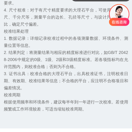
要求。
4. 尺寸校准：对于有尺寸精度要求的大理石平台，可使用量具如卡
尺、千分尺等，测量平台的边长、孔径等尺寸，与设计尺寸进行对
比，确定尺寸偏差。
校准结果处理
1. 数据记录：详细记录校准过程中的各项测量数据、环境条件、测
量位置等信息。
2. 结果判定：将测量结果与相应的精度标准进行对比，如GB/T 2042
8-2006中规定的0级、1级、2级和3级精度标准。若各项指标均在允
许范围内，则校准合格；否则为不合格。
3. 证书出具：校准合格的大理石平台，出具校准证书，注明校准日
期、有效期、校准结果等信息；不合格的平台，应注明不合格项目和
偏差情况。
校准周期
根据使用频率和环境条件，建议每半年到一年进行一次校准。若使用
频繁或工作环境较差，可适当缩短校准周期。