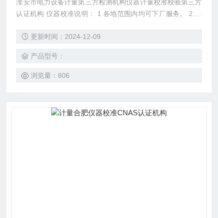
淮安市电力设备计量第三方检测机构仪器计量校准校验第三方
认证机构 仪器校准说明： 1.各地范围内均可下厂服务。 2.计
量工程师工作严谨、认真，并全部获许可的*计量检定员证上
更新时间：2024-12-09
岗 3.我机构通过中国合格*评定认可委员会认可（华南实验室
和华东实验室） 4.所有送检仪器5-7个工作日内完成送检任务
产品型号：
5.校准过程中，仪器超差，给予免费开机调试
浏览量：806