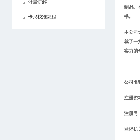
计量讲解
制品、
书。
卡尺校准规程
本公司
就了一
实力的
公司名
注册资
注册号：9
登记机