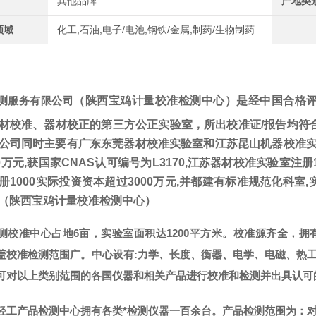
其他品牌
产地类
领域
化工,石油,电子/电池,钢铁/金属,制药/生物制药
测服务有限公司
（
陕西宝鸡计量校准检测中心
）是经中国合格评
材校准、器材校正的第三方公正实验室，所出校准证/报告均符合ISO
公司同时主要有广东东莞器材校准实验室和江苏昆山机器校准实
00万元,获国家CNAS认可编号为L3170,江苏器材校准实验室注册1
册1000实际投资资本超过3000万元,并都建有标准规范化科室,
（
陕西宝鸡计量校准检测中心
）
测校准中心占地6亩，实验室面积达1200平方米。校准源齐全，
盖校准检测范围广。中心设有:力学、长度、衡器、电学、电磁、热
可对以上类别范围的各国仪器和相关产品进行校准和检测并出具认可
轻工产品检测中心拥有各类*检测仪器一百余台。产品检测范围为：