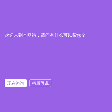
首页
上一页
下一页
末页
欢迎来到本网站，请问有什么可以帮您？
微信扫一扫
现在咨询
稍后再说
Copyright © 2026 华盛检测版权所有
备案号：粤ICP备2025361556号
技术支持：化工仪器网