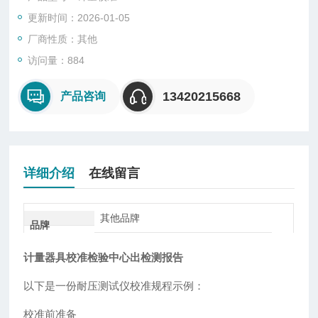
证书报告，适用于企业ISO认证、CCC认证、UL认证、CE认
更新时间：2026-01-05
证、QS认证、CQC认证、TS16949认证等认证以及客户验厂要
求
厂商性质：其他
访问量：884
13420215668
产品咨询
详细介绍
在线留言
其他品牌
品牌
计量器具校准检验中心出检测报告
以下是一份耐压测试仪校准规程示例：
校准前准备