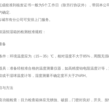
场完成校准到核发证书一般为5个工作日（除另行协议外），带回本公
约确定.
国各城市有分公司可安排上门服务。
恒温恒湿箱的检测校准规程：
准备
环境条件：环境温度应为（15～35）℃，相对湿度不大于85%，周围
校准器具：准备经校准合格的温度测量仪器，如高精度铂电阻温度计等，
仪或干湿球温度计等，湿度测量不确定度不大于2%RH。
目与方法
外观及功能检查：目力检查箱体应无锈蚀、破损，门密封良好，开关、