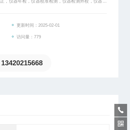
校正，仪器年检，仪器校准检测，仪器检测外校，仪器校
检送检，出具的证书报告，适用于企业ISO认证、CCC
、TS16949认证等认证以及客户验厂要求
更新时间：2025-02-01
访问量：779
13420215668