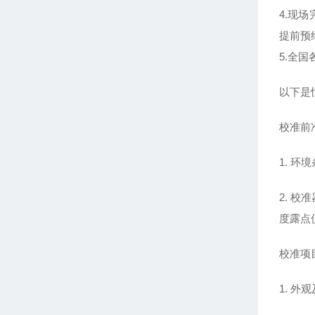
4.现
提前预
5.全
以下是
校准前
1. 
2. 
度露点
校准项
1. 