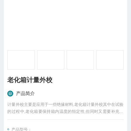
老化箱计量外校
产品简介
计量外校主要是应用于一些绝缘材料,老化箱计量外校其中在试验
的过程中,老化箱要保持箱内温度的恒定性,但同时又需要补充新
鲜的空气,以补充氧气,所以老化箱就要具备不断的加热并保持恒
定温度的能力.
产品型号：