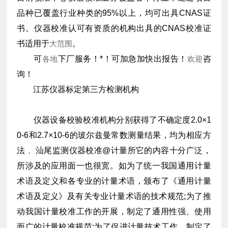
品种已覆盖行业种类的95%以上，均可出具CNAS证
书。仪器校准认可有资质的机构出具的CNAS校准证
书适用于
大范围
。
可
各地
下厂服务！*！可加急加快出报告！
欢迎
咨
询！
江苏仪器标定第三方检测机构
仪器设备校验校准机构分别获得了不确定度2.0×1
0-6和2.7×10-6的玻尔兹曼常数测量结果，均为相应方
法
，
汕尾监测仪器校准@计量所它的内容十分广泛，
所涉及的应用面一也很宽。如为了统一我国通用计量
术语及定义和各专业的计量术语，颁布了《通用计量
术语及定义》及有关专业计量术语的技术规范;为了推
动我国计量校准工作的开展，制定了通用性强、使用
面广的计量校准规范;为了促进计量技术工作，制定了