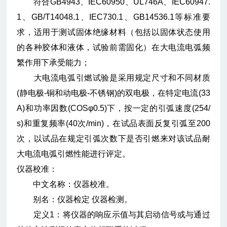
符合GB4943、IEC60950、UL746A、IEC60947.
1、GB/T14048.1、IEC730.1、GB14536.1等标准要
求，适用于测试固体绝缘材料（包括以固体状态使用
的各种胶体和液体，试验前需固化）在大电流电弧频
繁作用下承受能力；
大电流电弧引燃试验是采用规定尺寸和不同材质
(静电极-铜和动电极-不锈钢)的双电极，在特定电流(33
A)和功率因数(COSφ0.5)下，按一定的引弧速度(254/
s)和重复频率(40次/min)，在试品表面反复引弧至200
次，以试品在规定引弧次数下是否引燃来对该试品耐
大电流电弧引燃性能进行评定。
仪器校准：
中文名称：仪器校准。
别名：仪器检定 仪器检测。
定义1：将仪器的响应示值与其启动信号或与通过