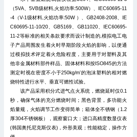
（5VA、5VB级材料,火焰功率:500W）、IEC60695-11
-4（V-1级材料,火焰功率:50W ）、GB2408-2008、IE
C60695-11-10/20、GB5169、GB11020、IEC60695-
11-2等标准的相关条款要求而设计制造的,模拟电工电
子产品周围发生着火时早期阶段火焰的影响，以便通
过模拟技术评定着火危险程度，主要用于对塑料及其
他非金属材料部件样品、固体材料和按ISO845的方法
测定时视在密度不小于250kg/m'的泡沫塑料的相对燃
烧特性进行水平、垂直可燃性试验。
该产品采用积分式进气点火系统，燃烧延时仅0.1
秒，确保气体的充分燃烧时间；黑色背景，多功能火
焰量规，火焰调节工作变得简单；箱体全不锈钢（1.2
厚304不锈钢板），观察窗口大；进口高精度数显仪表
(韩国奥托尼克斯仪表)，外形美观；性能稳定，操作方
便。