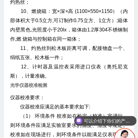
灼热丝；
10、燃烧箱：宽×深×高 (1100×550×1150）（内
部体积大于0.5立方,可订制作0.75立方、1立方）;箱体
内壁黑色,光照度小于20lx，箱体由1.2厚304不锈钢制
作,燃 烧箱与控制箱在同一箱体；
11、灼热丝到松木板距离可调，配接物盘一个、
绢纸五张、松木板一件；
12、计时器及温控表采用进口仪表（奥托尼克
斯），计量准确。
光学仪器校准检测
仪器校准要求：
仪器校准应满足的基本要求如下:
（1） 环境条件 校准如在检定（校准）室进行，
可以介绍下你们的产品么
则环境条件应满足实验室要求的温度、湿度等规定。
校准如在现场进行，则环境条件以能满足仪表现场使