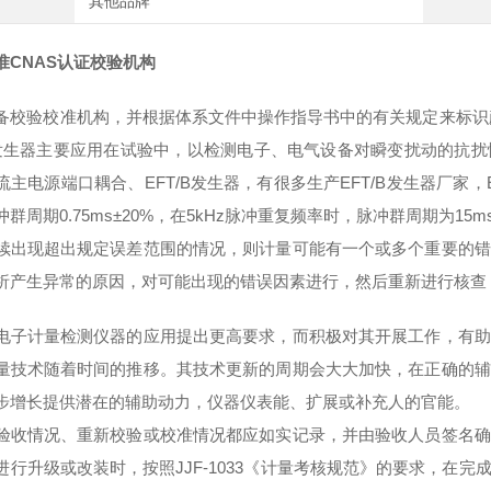
其他品牌
准CNAS认证校验机构
备校验校准机构，并根据体系文件中操作指导书中的有关规定来标识
）发生器主要应用在试验中，以检测电子、电气设备对瞬变扰动的抗
流主电源端口耦合、EFT/B发生器，有很多生产EFT/B发生器厂家，E
群周期0.75ms±20%，在5kHz脉冲重复频率时，脉冲群周期为15ms
出现超出规定误差范围的情况，则计量可能有一个或多个重要的错
析产生异常的原因，对可能出现的错误因素进行，然后重新进行核查
计量检测仪器的应用提出更高要求，而积极对其开展工作，有助
量技术随着时间的推移。其技术更新的周期会大大加快，在正确的辅
步增长提供潜在的辅助动力，仪器仪表能、扩展或补充人的官能。
验收情况、重新校验或校准情况都应如实记录，并由验收人员签名确
进行升级或改装时，按照JJF-1033《计量考核规范》的要求，在