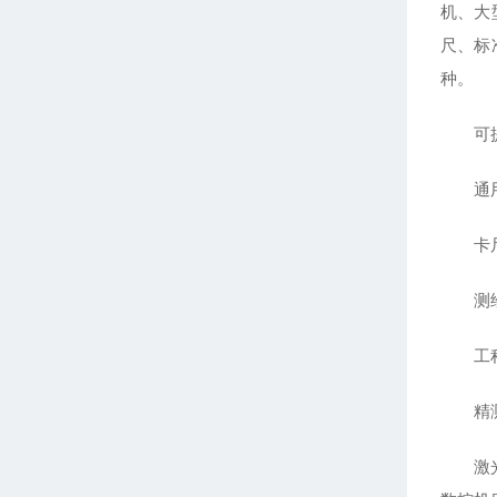
机、大
尺、标
种。
可提供
通用
卡尺类
测绘
工程质
精测
激光孔