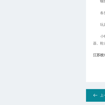
螺纹
各类公制
玩具
小物件
器。鞋
江苏校
上