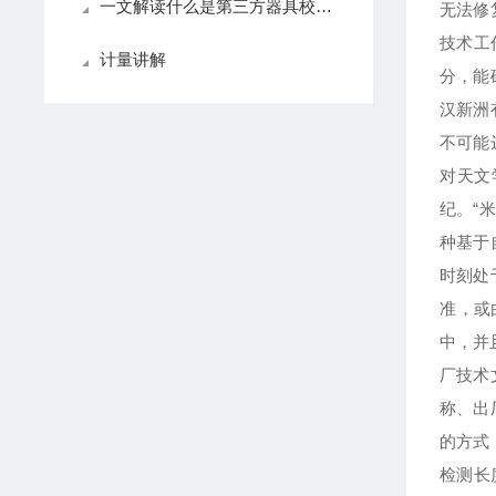
一文解读什么是第三方器具校准计量认证
无法修
技术工
计量讲解
分，能
汉新洲
不可能
对天文
纪。“
种基于
时刻处
准，或
中，并
厂技术
称、出
的方式
检测长