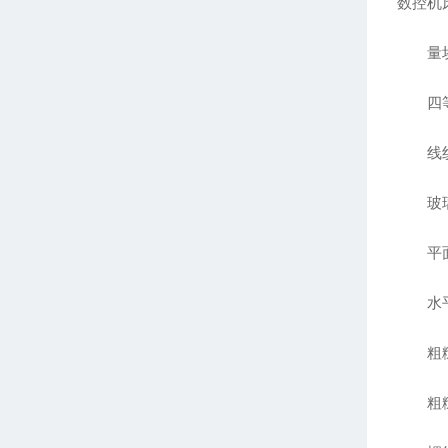
数控机
量块
四等及
线纹
玻璃线
平面
水平
粗糙
粗糙度