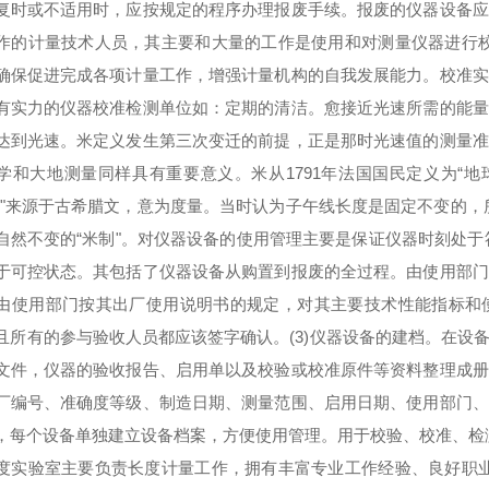
复时或不适用时，应按规定的程序办理报废手续。报废的仪器设备应
作的计量技术人员，其主要和大量的工作是使用和对测量仪器进行校
确保促进完成各项计量工作，增强计量机构的自我发展能力。校准实
有实力的仪器校准检测单位如：定期的清洁。愈接近光速所需的能量
达到光速。米定义发生第三次变迁的前提，正是那时光速值的测量准
学和大地测量同样具有重要意义。米从1791年法国国民定义为“地
米"来源于古希腊文，意为度量。当时认为子午线长度是固定不变的，所
自然不变的“米制"。对仪器设备的使用管理主要是保证仪器时刻处于
于可控状态。其包括了仪器设备从购置到报废的全过程。由使用部门
由使用部门按其出厂使用说明书的规定，对其主要技术性能指标和
且所有的参与验收人员都应该签字确认。(3)仪器设备的建档。在设
文件，仪器的验收报告、启用单以及校验或校准原件等资料整理成册
厂编号、准确度等级、制造日期、测量范围、启用日期、使用部门、
，每个设备单独建立设备档案，方便使用管理。用于校验、校准、检
度实验室主要负责长度计量工作，拥有丰富专业工作经验、良好职业