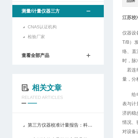
品牌
测量/计量仪器三方
江苏校
CNAS认证机构
仪器设
检验厂家
T/B
络、直
查看全部产品
时，脉冲
若连续
量，分
相关文章
给电子
RELATED ARTICLES
表与计
济的稳
情况、
第三方仪器校准计量报告：科学数据的信任基石
对设备