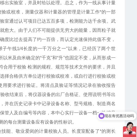
移出实验室，并及时给以处理。总之，作为一线从事计量
验或校准，测量仪器和计量器的管理是计量工作*的一部
验室通过认可项目已达五百多项，检测能力达千余项。武
就愈大。由于人们不可能提供无穷大的能量，因而粒子就
确度比过去提高了约一百倍，而认定光速保持此值不变，
球子午线1/4长度的一千万分之一"以来，已经历了两个世
以米及由米确定的“千克"和“升"也固定不变，从而形成一
符合用于校验 检测的规程、规范等技术文件的要求，并且
选择合格供方单位进行校验或校准，或自行进行校验或校
使用要求进行验证。将清点及验证等情况记录在验收报告
备验收结束后，将仪器设备的出厂合格证、使用说明书等出
，并在历史记录卡中记录设备名称、型号规格、制造商名
现在有优惠活动吗
保管人及自编号等内容，本中心实行一设备一档一性编号
可以介绍下你们的产品么
测的每台测量设备应有设备的性标识。
技能、敬业爱岗的计量校验人员。长度室配备了*的测长