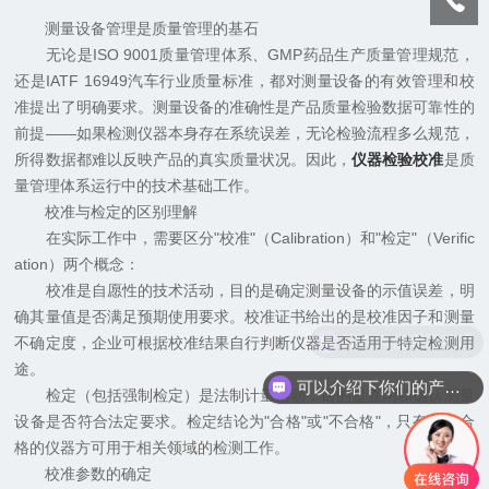
测量设备管理是质量管理的基石
无论是ISO 9001质量管理体系、GMP药品生产质量管理规范，
还是IATF 16949汽车行业质量标准，都对测量设备的有效管理和校
准提出了明确要求。测量设备的准确性是产品质量检验数据可靠性的
前提——如果检测仪器本身存在系统误差，无论检验流程多么规范，
所得数据都难以反映产品的真实质量状况。因此，
仪器检验校准
是质
量管理体系运行中的技术基础工作。
校准与检定的区别理解
在实际工作中，需要区分"校准"（Calibration）和"检定"（Verific
ation）两个概念：
校准是自愿性的技术活动，目的是确定测量设备的示值误差，明
确其量值是否满足预期使用要求。校准证书给出的是校准因子和测量
现在有优惠活动吗
不确定度，企业可根据校准结果自行判断仪器是否适用于特定检测用
途。
可以介绍下你们的产品么
检定（包括强制检定）是法制计量活动，目的是查明和确认测量
设备是否符合法定要求。检定结论为"合格"或"不合格"，只有检定合
格的仪器方可用于相关领域的检测工作。
校准参数的确定