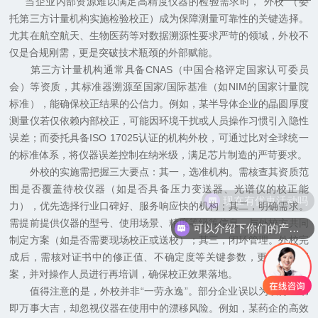
当企业内部资源难以满足高精度仪器的检验需求时，“外校”（委
托第三方计量机构实施检验校正）成为保障测量可靠性的关键选择。
尤其在航空航天、生物医药等对数据溯源性要求严苛的领域，外校不
仅是合规刚需，更是突破技术瓶颈的外部赋能。
第三方计量机构通常具备CNAS（中国合格评定国家认可委员
会）等资质，其标准器溯源至国家/国际基准（如NIM的国家计量院
标准），能确保校正结果的公信力。例如，某半导体企业的晶圆厚度
测量仪若仅依赖内部校正，可能因环境干扰或人员操作习惯引入隐性
误差；而委托具备ISO 17025认证的机构外校，可通过比对全球统一
的标准体系，将仪器误差控制在纳米级，满足芯片制造的严苛要求。
外校的实施需把握三大要点：其一，选准机构。需核查其资质范
围是否覆盖待校仪器（如是否具备压力变送器、光谱仪的校正能
现在有优惠活动吗
力），优先选择行业口碑好、服务响应快的机构；其二，明确需求。
需提前提供仪器的型号、使用场景、精度等级等信息，与外校方共同
可以介绍下你们的产品么
制定方案（如是否需要现场校正或送校）；其三，闭环管理。外校完
成后，需核对证书中的修正值、不确定度等关键参数，更新仪器档
案，并对操作人员进行再培训，确保校正效果落地。
值得注意的是，外校并非“一劳永逸”。部分企业误以为取得证书
即万事大吉，却忽视仪器在使用中的漂移风险。例如，某药企的高效