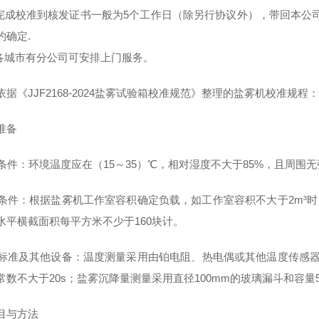
场完成校准到核发证书一般为5个工作日（除另行协议外），带回本公
约确定.
国各城市有分公司可安排上门服务。
依据《JJF2168-2024盐雾试验箱校准规范》整理的盐雾机校准规程
准备
环境条件：环境温度应在（15～35）℃，相对湿度不大于85%，且周
负载条件：根据盐雾机工作室容积确定负载，如工作室容积不大于2m³时，
水平横截面积每平方米不少于160块计。
测量标准及其他设备：温度测量采用由铂电阻、热电偶或其他温度传感器
常数不大于20s；盐雾沉降量测量采用直径100mm的玻璃漏斗和容量5
目与方法