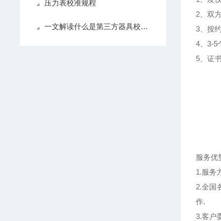
压力表校准规程
2、双
一文解读什么是第三方器具校准计量认证
3、按
4、3
5、证
服务优
1.服
2.全
作.
3.客