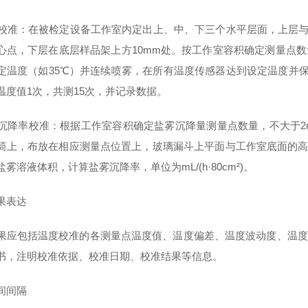
温度校准：在被检定设备工作室内定出上、中、下三个水平层面，上层与
心点，下层在底层样品架上方10mm处。按工作室容积确定测量点数量
定温度（如35℃）并连续喷雾，在所有温度传感器达到设定温度并保持
温度值1次，共测15次，并记录数据。
盐雾沉降率校准：根据工作室容积确定盐雾沉降量测量点数量，不大于2
筒上，布放在相应测量点位置上，玻璃漏斗上平面与工作室底面的高度
雾溶液体积，计算盐雾沉降率，单位为mL/(h·80cm²)。
果表达
果应包括温度校准的各测量点温度值、温度偏差、温度波动度、温度
书，注明校准依据、校准日期、校准结果等信息。
间间隔