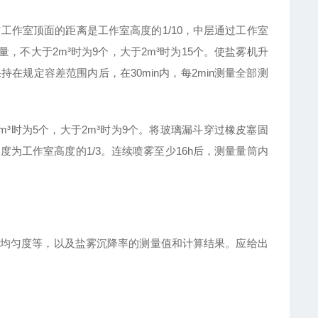
工作室顶面的距离是工作室高度的1/10，中层通过工作室
，不大于2m³时为9个，大于2m³时为15个。使盐雾机升
在规定容差范围内后，在30min内，每2min测量全部测
m³时为5个，大于2m³时为9个。将玻璃漏斗穿过橡皮塞固
为工作室高度的1/3。连续喷雾至少16h后，测量量筒内
均匀度等，以及盐雾沉降率的测量值和计算结果。应给出