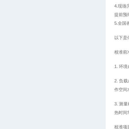
4.现
提前预
5.全
以下是
校准前
1. 
2. 
作空间
3. 
热时间
校准项