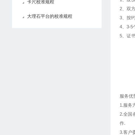
卡尺校准规程
2、双
大理石平台的校准规程
3、按
4、3
5、证
服务优
1.服
2.全
作.
3.客