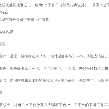
场完成校准到核发证书一般为5个工作日（除另行协议外），带回本公
约确定.
国各城市有分公司可安排上门服务。
具体内容：
准备
环境要求：温度一般控制在20±5℃，相对湿度不高于65%，环境应清洁
器具准备：准备好激光干涉仪、电子水平仪、千分表、塞尺等经校准合
平台清洁：使用软布和清水轻轻擦拭大理石平台表面，去除灰尘、污垢
骤
平面度校准：将电子水平仪放置在大理石平台上，在平台的不同位置