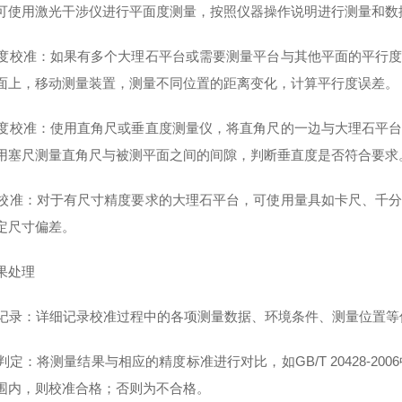
可使用激光干涉仪进行平面度测量，按照仪器操作说明进行测量和数
平行度校准：如果有多个大理石平台或需要测量平台与其他平面的平行
面上，移动测量装置，测量不同位置的距离变化，计算平行度误差。
垂直度校准：使用直角尺或垂直度测量仪，将直角尺的一边与大理石平
用塞尺测量直角尺与被测平面之间的间隙，判断垂直度是否符合要求
尺寸校准：对于有尺寸精度要求的大理石平台，可使用量具如卡尺、千
定尺寸偏差。
果处理
数据记录：详细记录校准过程中的各项测量数据、环境条件、测量位置等
结果判定：将测量结果与相应的精度标准进行对比，如GB/T 20428-2
围内，则校准合格；否则为不合格。