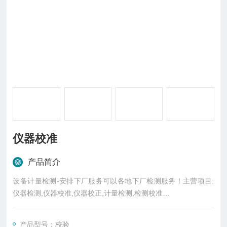
仪器校准
产品简介
设备计量检测-安排下厂服务可以各地下厂检测服务！主营项目:
仪器检测,仪器校准,仪器校正,计量检测,检测校准
.....各地大部分地区有实验室，分公司
可下厂服务！*！可加急加快出报告！欢迎咨询！
产品型号：校验