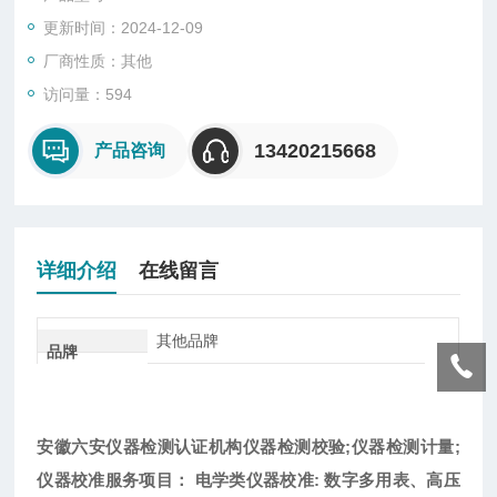
量、校验、检测服务机构。是国内民营仪器校验检测机构当中，
更新时间：2024-12-09
通过校验项目多的校验机构之一（共通过CNAS国家认可项目50
9项）。
厂商性质：其他
访问量：594
13420215668
产品咨询
详细介绍
在线留言
其他品牌
品牌
安徽六安仪器检测认证机构
仪器检测校验;仪器检测计量;
仪器校准服务项目： 电学类仪器校准: 数字多用表、高压