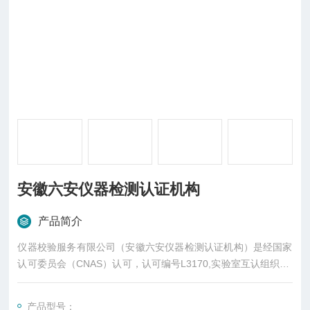
安徽六安仪器检测认证机构
产品简介
仪器校验服务有限公司（安徽六安仪器检测认证机构）是经国家
认可委员会（CNAS）认可，认可编号L3170,实验室互认组织（I
LAC-MRA）通过ISO17025计量准则要求,并依法专门从事仪器计
量、校验、检测的第三方实验室。公司致力于打造中国专业的计
产品型号：