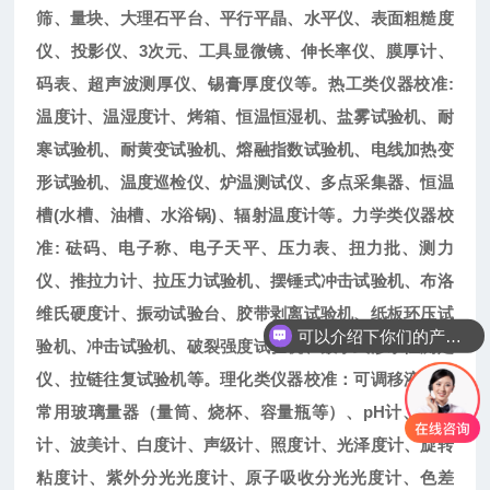
筛、量块、大理石平台、平行平晶、水平仪、表面粗糙度
仪、投影仪、3次元、工具显微镜、伸长率仪、膜厚计、
码表、超声波测厚仪、锡膏厚度仪等。热工类仪器校准:
温度计、温湿度计、烤箱、恒温恒湿机、盐雾试验机、耐
寒试验机、耐黄变试验机、熔融指数试验机、电线加热变
形试验机、温度巡检仪、炉温测试仪、多点采集器、恒温
槽(水槽、油槽、水浴锅)、辐射温度计等。力学类仪器校
准: 砝码、电子称、电子天平、压力表、扭力批、测力
仪、推拉力计、拉压力试验机、摆锤式冲击试验机、布洛
维氏硬度计、振动试验台、胶带剥离试验机、纸板环压试
可以介绍下你们的产品么
验机、冲击试验机、破裂强度试验机、数字式渗水性测定
仪、拉链往复试验机等。理化类仪器校准：可调移液器、
常用玻璃量器（量筒、烧杯、容量瓶等）、pH计、密度
计、波美计、白度计、声级计、照度计、光泽度计、旋转
粘度计、紫外分光光度计、原子吸收分光光度计、色差