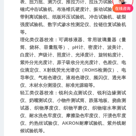
表、扭力批、测力仪、推拉力计、拉压力
试验机
、
摆
锤式冲击试验机、
布洛维氏硬度计、
振动试验台、
胶
带剥离试验机、纸板环压试验机、
冲击试验机、破裂
强度试验机、数字式渗水性测定仪、拉链往复试验机
等。
理化类仪器校准：
可调移液器、常用玻璃量器（
量
筒、烧杯、容量瓶等）
、pH计、
密度计、波美计、
白度计、声级计、照度计、光泽度计、
旋转
粘度计、
紫外分光光度计、原子吸收分光光度计、
色差仪、
电
位滴定仪、X射线荧光光谱仪（ROHS检测仪）、电
导率仪、气相色谱仪、液相色谱仪、
频闪仪、透光率
仪、木材水分测湿仪、标准光源箱
等。
轻工类仪器校准：
锐利尖点测试仪、锐利边缘测试
仪、奶嘴测试仪、小物件测试筒、跌落地板、挠曲测
试器、织物厚度仪、织物平磨仪、织物缩水率测试
仪、耐水洗色牢度仪、摩擦染色牢度仪、汗渍色牢度
仪、灼热丝试验仪、AKRON耐摩试验机、紫外线耐
候试验机等。