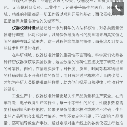
在现代科技和工业蓬勃发展的今天，仪器校准计量扮演着*的角
色。无论是科研实验、工业生产，还是关乎民生的医疗、环保等领
域，精准的测量都是一切工作得以顺利开展的基础，而仪器校准计量
正是确保测量准确性的关键环节。
仪器校准计量
就是通过一系列科学的方法和标准，对各类测量仪
器进行调整、比对和验证，以确保仪器所给出的测量结果与真实值之
间的偏差在规定范围内。这一过程并非简单的操作，而是涉及到复杂
的技术和严谨的流程。
在科研领域，仪器校准计量的重要性不言而喻。科学家们依靠各
种精密仪器来获取实验数据，这些数据的准确性直接决定了研究成果
的可靠性。例如，在物理实验中，对长度、质量、时间等基本物理量
的精确测量离不开高精度的仪器，而只有经过严格校准计量的仪器，
才能为科研人员提供准确的数据，助力他们揭示自然规律，推动科学
的进步。
工业生产中，仪器校准计量更是关乎产品质量和生产安全。在汽
车制造、电子设备生产等行业，每一个零部件的尺寸、性能参数都需
要精确测量和严格把控。如果测量仪器未经校准或校准不准确，生产
出的产品可能会出现尺寸偏差、性能不稳定等问题，不仅影响产品质
量，还可能导致生产事故。通过定期对生产线上的各类仪器进行校准